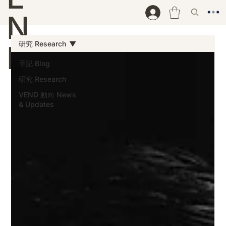
N
研究 Research
D
手記 Blog
研究 Research
VEND 動向 News
& Updates