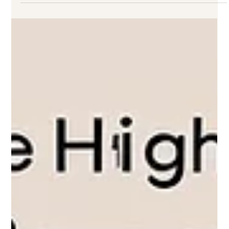
個令人驚訝的事實：這些看似不同的信念系統，實際上共享著相
似的認知機制，而這些機制也與臨床上的被害妄想症
（persecutory delusion）有著千絲萬縷的聯繫。本文將從學術
角度探討迷信、陰謀論與妄想症之間的心理學關聯。