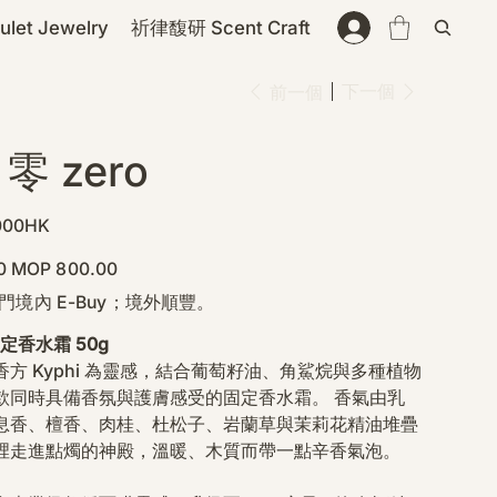
et Jewelry
祈律馥研 Scent Craft
下一個
前一個
 零 zero
U
000HK
00HK
促
0
MOP 800.00
銷
價
門境內 E-Buy；境外順豐。
格
固定香水霜 50g
方 Kyphi 為靈感，結合葡萄籽油、角鯊烷與多種植物
款同時具備香氛與護膚感受的固定香水霜。 香氣由乳
息香、檀香、肉桂、杜松子、岩蘭草與茉莉花精油堆疊
裡走進點燭的神殿，溫暖、木質而帶一點辛香氣泡。