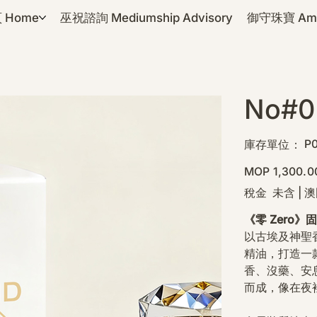
 Home
巫祝諮詢 Mediumship Advisory
御守珠寶 Amul
No#0
SK
P
庫存單位：
P0
原
MOP 1,300.0
始
價
稅金 未含
|
澳
格
《零 Zero》
以古埃及神聖香
精油，打造一
香、沒藥、安
而成，像在夜