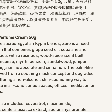
專業級舒緩面膜靈感，升級至 50g 容量，沒有酒精
在冷氣房、辦公室、冥想與靜心時長時間貼膚使用。
蘆醇、菸鹼醯胺、α-熊果素、積雪草萃取、玻尿酸、維
及銅胜肽等護膚成分，為肌膚提供滋潤、柔軟與勻亮感受，
保養與情緒儀式感。
Perfume Cream 50g
he sacred Egyptian Kyphi blends, Zero is a fixed
m that combines grape seed oil, squalane and
racts with a resinous, wood‑spice scent built
incense, myrrh, benzoin, sandalwood, juniper
ver, jasmine absolute and cinnamon. The balm‑like
erived from a soothing mask concept and upgraded
 offering a non‑alcohol, skin‑cushioning way to
e in air‑conditioned spaces, offices, meditation or
s.
lso includes resveratrol, niacinamide,
, centella asiatica extract, sodium hyaluronate,