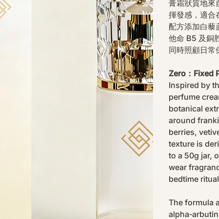
膏霜狀質地來自
揮發感，適合
配方添加白藜
他命 B5 
同時照顧日常
Zero：Fixed 
Inspired by t
perfume crea
botanical ext
around frank
berries, veti
texture is d
to a 50g jar,
wear fragranc
bedtime ritual
The formula a
alpha‑arbutin