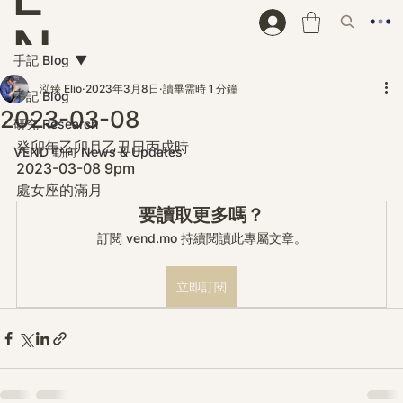
N
手記 Blog
D
泓臻 Elio
2023年3月8日
讀畢需時 1 分鐘
手記 Blog
2023-03-08
研究 Research
癸卯年乙卯月乙丑日丙戌時

VEND 動向 News & Updates
2023-03-08 9pm

處女座的滿月
要讀取更多嗎？
訂閱 vend.mo 持續閱讀此專屬文章。
立即訂閱