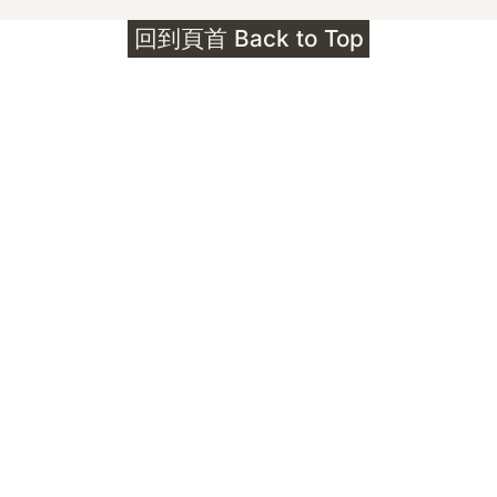
護身符升級新解 · The Mark That
回到頁首 Back to Top
Unlocks
公告｜護身符珠寶升級——刻字啟動祈禱超渡 敬
告諸位善信， 泓臻 Elio 設計及委托出品的護身
符珠寶，迎來一項重要升級。 部份作品以激光銘
刻字印，記有金屬成色與出品儀式節期——即 E
Au750 24OS、E Ti999 25WS 那一行。 在神
靈董事會的聖允下，持有字印的護身符，即日起
可啟用以下祈禱文。無字印者則不具此效力，亦
不接受事後補印——能印的，一定已經印上了。
飯前或飯後皆可，無需任何形