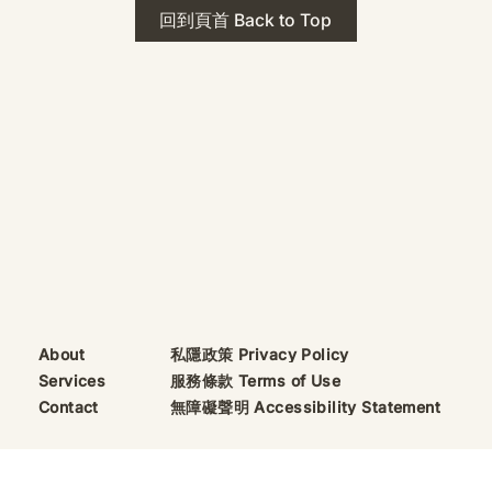
 · The Mark
2026年 貝加爾湖 行程
回到頁首 Back to Top
ks
藍色貝加爾湖經典6日行程
珠寶升級——刻字啟
（2026/8/9 出發）
敬告諸位善信， 泓臻
及委托出品的護身符珠
重要升級。 部份作
字印，記有金屬成色
——即 E Au750
999 25WS 那一行。
的聖允下，持有字印
日起可啟用以下祈禱
則不具此效力，亦不
——能印的，一定已
私隱政策 Privacy Policy
About
飯前或飯後皆可，無
服務條款 Terms of Use
Services
無障礙聲明 Accessibility Statement
Contact