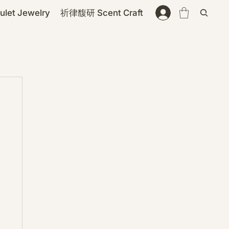
et Jewelry
祈律馥研 Scent Craft