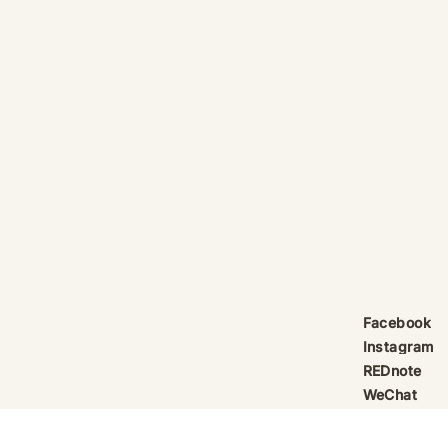
產品線更新：祈律馥研
護身符升級新解
Scentcraft, The Evolution
That Unloc
產品線更新：祈律馥研
公告｜護身符
Scentcraft 更名並非隨興而為，
動祈禱超渡 
而是工藝層次遞進後的一次悄然蛻
Elio 設計
變。 從五年前開始，由韓國線香
寶，迎來一項
製作與中式線香研習出發，歷經茶
品以激光銘刻
療香氣與芳療的探索；再由香薰治
與出品儀式節期
療天然精油香水，步入法式調香的
24OS、E Ti
殿堂。隨著每一次學習帶來的技術
在神靈董事會
積累，工藝層次亦隨之遞增。 結
的護身符，即
合巫術與魔法草藥的基礎，以及趨
文。無字印者
吉避凶的初心，這場關於植物氣息
接受事後補印
Facebook
創作已不再止於單純的香味，而是
經印上了。 
Instagram
揉合了日常生活所需功能、能量復
需任何形
REDnote
位與調香
WeChat