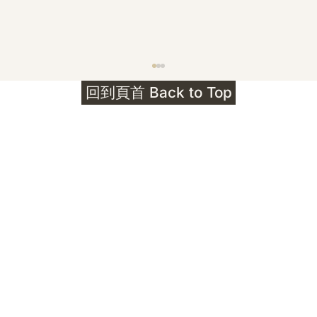
護身符升級新解 · The Mark That
回到頁首 Back to Top
Unlocks
公告｜護身符珠寶升級——刻字啟動祈禱超渡 敬
告諸位善信， 泓臻 Elio 設計及委托出品的護身
符珠寶，迎來一項重要升級。 部份作品以激光銘
刻字印，記有金屬成色與出品儀式節期——即 E
Au750 24OS、E Ti999 25WS 那一行。 在神
靈董事會的聖允下，持有字印的護身符，即日起
可啟用以下祈禱文。無字印者則不具此效力，亦
不接受事後補印——能印的，一定已經印上了。
飯前或飯後皆可，無需任何形