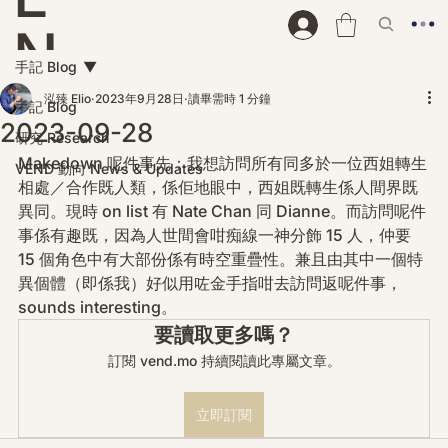
N
手記 Blog
D
泓臻 Elio
2023年9月28日
讀畢需時 1 分鐘
手記 Blog
2023-09-28
研究 Research
Makedown 呢件事先：我想訪問所有同多於一位西姐轉生
VEND 動向 News & Updates
相處／合作既人類，係佢地眼中，西姐既轉生係人間界既
異同。現時 on list 有 Nate Chan 同 Dianne。而訪問呢件
事係有趣既，因為人世間會咁痴線一神分飾 15 人，仲要 
15 個角色中有大部份係有時空重疊性。兼且由其中一個特
異個體（即係我）好似用咗金手指咁去訪問返呢件事，
sounds interesting。
要讀取更多嗎？
訂閱 vend.mo 持續閱讀此專屬文章。
立即訂閱