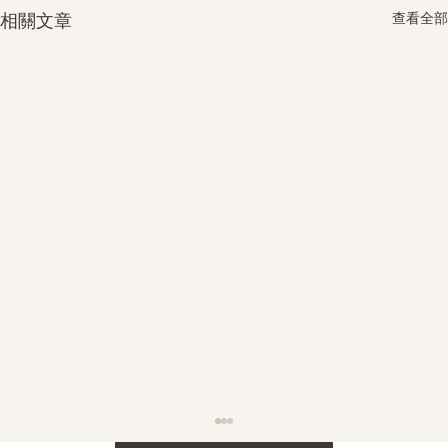
查看全部
相關文章
護身符升級新解 · The Mark That