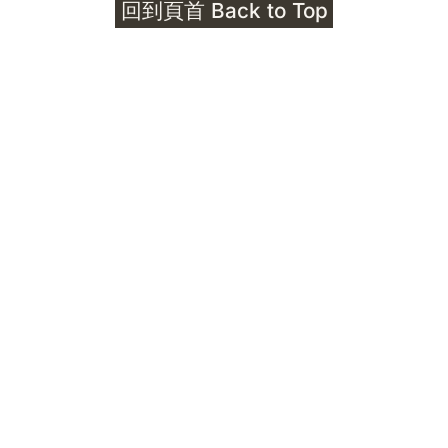
回到頁首 Back to Top
Unlocks
公告｜護身符珠寶升級——刻字啟動祈禱超渡 敬
告諸位善信， 泓臻 Elio 設計及委托出品的護身
符珠寶，迎來一項重要升級。 部份作品以激光銘
刻字印，記有金屬成色與出品儀式節期——即 E
Au750 24OS、E Ti999 25WS 那一行。 在神
靈董事會的聖允下，持有字印的護身符，即日起
可啟用以下祈禱文。無字印者則不具此效力，亦
不接受事後補印——能印的，一定已經印上了。
飯前或飯後皆可，無需任何形