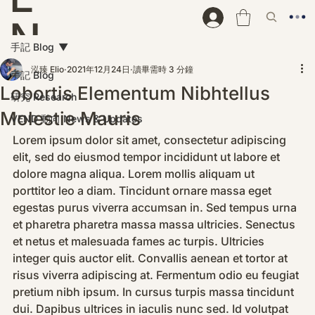
N
手記 Blog
D
泓臻 Elio
2021年12月24日
讀畢需時 3 分鐘
手記 Blog
Lobortis Elementum Nibhtellus
研究 Research
Molestie Mauris
VEND 動向 News & Updates
Lorem ipsum dolor sit amet, consectetur adipiscing 
elit, sed do eiusmod tempor incididunt ut labore et 
dolore magna aliqua. Lorem mollis aliquam ut 
porttitor leo a diam. Tincidunt ornare massa eget 
egestas purus viverra accumsan in. Sed tempus urna 
et pharetra pharetra massa massa ultricies. Senectus 
et netus et malesuada fames ac turpis. Ultricies 
integer quis auctor elit. Convallis aenean et tortor at 
risus viverra adipiscing at. Fermentum odio eu feugiat 
pretium nibh ipsum. In cursus turpis massa tincidunt 
dui. Dapibus ultrices in iaculis nunc sed. Id volutpat 