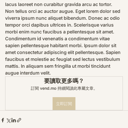
lacus laoreet non curabitur gravida arcu ac tortor. 
Non tellus orci ac auctor augue. Eget lorem dolor sed 
viverra ipsum nunc aliquet bibendum. Donec ac odio 
tempor orci dapibus ultrices in. Scelerisque varius 
morbi enim nunc faucibus a pellentesque sit amet. 
Condimentum id venenatis a condimentum vitae 
sapien pellentesque habitant morbi. Ipsum dolor sit 
amet consectetur adipiscing elit pellentesque. Sapien 
faucibus et molestie ac feugiat sed lectus vestibulum 
mattis. In aliquam sem fringilla ut morbi tincidunt 
augue interdum velit.
要讀取更多嗎？
訂閱 vend.mo 持續閱讀此專屬文章。
立即訂閱