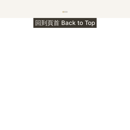
護身符升級新解 · The Mark That
回到頁首 Back to Top
Unlocks
公告｜護身符珠寶升級——刻字啟動祈禱超渡 敬
告諸位善信， 泓臻 Elio 設計及委托出品的護身
符珠寶，迎來一項重要升級。 部份作品以激光銘
刻字印，記有金屬成色與出品儀式節期——即 E
Au750 24OS、E Ti999 25WS 那一行。 在神
靈董事會的聖允下，持有字印的護身符，即日起
可啟用以下祈禱文。無字印者則不具此效力，亦
不接受事後補印——能印的，一定已經印上了。
飯前或飯後皆可，無需任何形