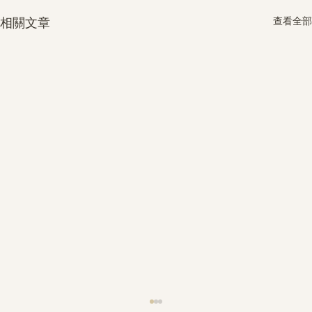
查看全部
相關文章
護身符升級新解 · The Mark That