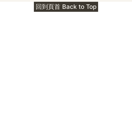
回到頁首 Back to Top
Unlocks
公告｜護身符珠寶升級——刻字啟動祈禱超渡 敬
告諸位善信， 泓臻 Elio 設計及委托出品的護身
符珠寶，迎來一項重要升級。 部份作品以激光銘
刻字印，記有金屬成色與出品儀式節期——即 E
Au750 24OS、E Ti999 25WS 那一行。 在神
靈董事會的聖允下，持有字印的護身符，即日起
可啟用以下祈禱文。無字印者則不具此效力，亦
不接受事後補印——能印的，一定已經印上了。
飯前或飯後皆可，無需任何形