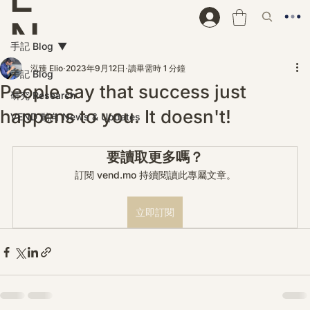
N
手記 Blog
D
泓臻 Elio
2023年9月12日
讀畢需時 1 分鐘
手記 Blog
People say that success just
研究 Research
happens to you. It doesn't!
VEND 動向 News & Updates
要讀取更多嗎？
訂閱 vend.mo 持續閱讀此專屬文章。
立即訂閱