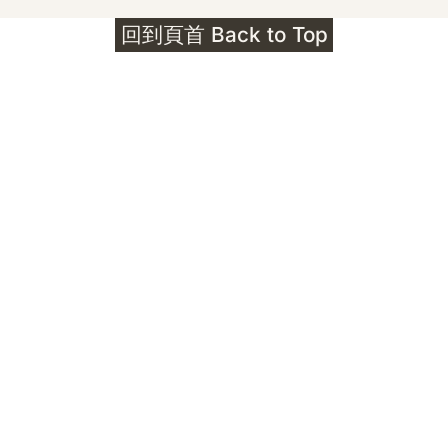
護身符升級新解 · The Mark That
回到頁首 Back to Top
Unlocks
公告｜護身符珠寶升級——刻字啟動祈禱超渡 敬
告諸位善信， 泓臻 Elio 設計及委托出品的護身
符珠寶，迎來一項重要升級。 部份作品以激光銘
刻字印，記有金屬成色與出品儀式節期——即 E
Au750 24OS、E Ti999 25WS 那一行。 在神
靈董事會的聖允下，持有字印的護身符，即日起
可啟用以下祈禱文。無字印者則不具此效力，亦
不接受事後補印——能印的，一定已經印上了。
飯前或飯後皆可，無需任何形