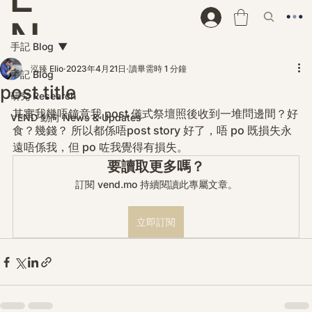
N
手記 Blog
D
泓臻 Elio
2023年4月21日
讀畢需時 1 分鐘
手記 Blog
post title
研究 Research
其實我幾唔鐘意我 post 儀式祭壇照後收到一堆問邊間？好
VEND 動向 News & Updates
食？幾錢？ 所以都係唔post story 好了，唔 po 既損失永
遠唔係我，但 po 咗我覺得有損失。
要讀取更多嗎？
訂閱 vend.mo 持續閱讀此專屬文章。
立即訂閱