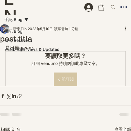
N
手記 Blog
D
泓臻 Elio
2023年5月10日
讀畢需時 1 分鐘
手記 Blog
post title
研究 Research
是日最mean:
VEND 動向 News & Updates
要讀取更多嗎？
訂閱 vend.mo 持續閱讀此專屬文章。
立即訂閱
查看全部
相關文章