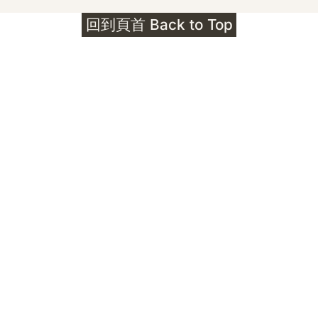
護身符升級新解 · The Mark That
回到頁首 Back to Top
Unlocks
公告｜護身符珠寶升級——刻字啟動祈禱超渡 敬
告諸位善信， 泓臻 Elio 設計及委托出品的護身
符珠寶，迎來一項重要升級。 部份作品以激光銘
刻字印，記有金屬成色與出品儀式節期——即 E
Au750 24OS、E Ti999 25WS 那一行。 在神
靈董事會的聖允下，持有字印的護身符，即日起
可啟用以下祈禱文。無字印者則不具此效力，亦
不接受事後補印——能印的，一定已經印上了。
飯前或飯後皆可，無需任何形