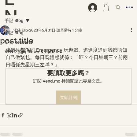
N
手記 Blog
D
泓臻 Elio
2023年5月31日
讀畢需時 1 分鐘
手記 Blog
post title
研究 Research
成個月都係同 Emergency 玩遊戲。追進度追到我都唔知
VEND 動向 News & Updates
自己做緊乜。每日既體感就係：「吓？今日星期三？前兩
日唔係先星期三左咩？」
要讀取更多嗎？
訂閱 vend.mo 持續閱讀此專屬文章。
立即訂閱