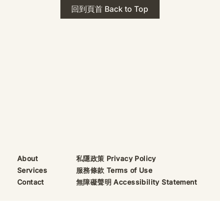
 · The Mark
2026年 貝加爾湖 行程
回到頁首 Back to Top
ks
藍色貝加爾湖經典6日行程
珠寶升級——刻字啟
（2026/8/9 出發）
敬告諸位善信， 泓臻
及委托出品的護身符珠
重要升級。 部份作
字印，記有金屬成色
——即 E Au750
999 25WS 那一行。
的聖允下，持有字印
日起可啟用以下祈禱
則不具此效力，亦不
——能印的，一定已
私隱政策 Privacy Policy
About
飯前或飯後皆可，無
服務條款 Terms of Use
Services
無障礙聲明 Accessibility Statement
Contact