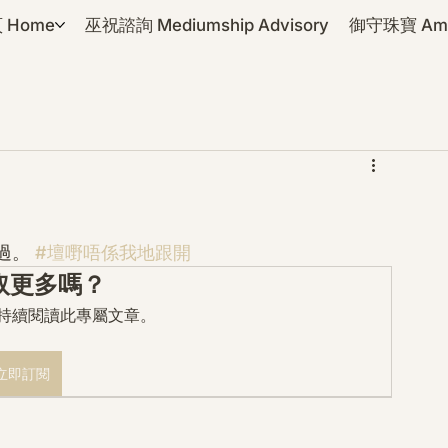
 Home
巫祝諮詢 Mediumship Advisory
御守珠寶 Amul
過。 
#壇嘢唔係我地跟開
取更多嗎？
mo 持續閱讀此專屬文章。
立即訂閱