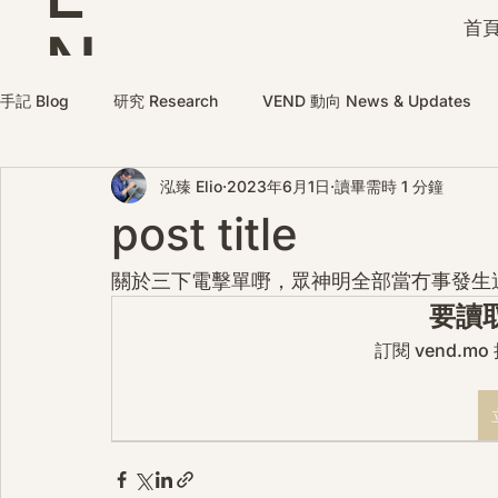
首頁
N
D
手記 Blog
研究 Research
VEND 動向 News & Updates
泓臻 Elio
2023年6月1日
讀畢需時 1 分鐘
post title
關於三下電擊單嘢，眾神明全部當冇事發生
要讀
訂閱 vend.