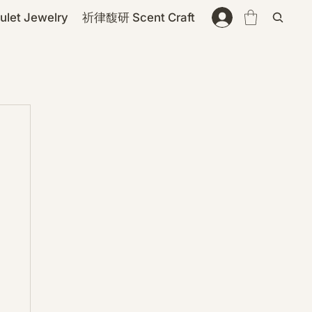
et Jewelry
祈律馥研 Scent Craft