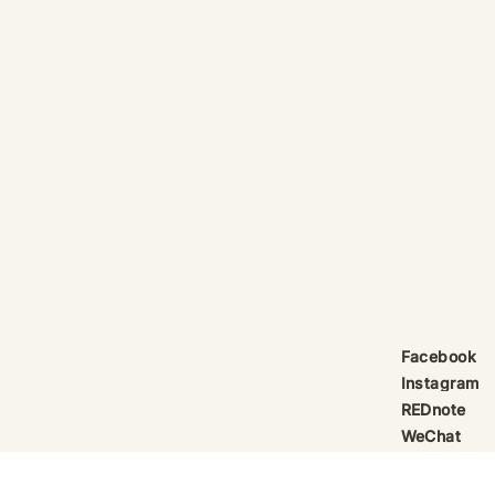
產品線更新：祈律馥研
護身符升級新解
Scentcraft, The Evolution
That Unloc
產品線更新：祈律馥研
公告｜護身符
Scentcraft 更名並非隨興而為，
動祈禱超渡 
而是工藝層次遞進後的一次悄然蛻
Elio 設計
變。 從五年前開始，由韓國線香
寶，迎來一項
製作與中式線香研習出發，歷經茶
品以激光銘刻
療香氣與芳療的探索；再由香薰治
與出品儀式節期
療天然精油香水，步入法式調香的
24OS、E Ti
殿堂。隨著每一次學習帶來的技術
在神靈董事會
積累，工藝層次亦隨之遞增。 結
的護身符，即
合巫術與魔法草藥的基礎，以及趨
文。無字印者
吉避凶的初心，這場關於植物氣息
接受事後補印
Facebook
創作已不再止於單純的香味，而是
經印上了。 
Instagram
揉合了日常生活所需功能、能量復
需任何形
REDnote
位與調香
WeChat