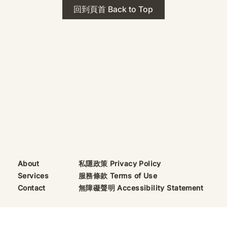
 · The Mark
2026年 貝加爾湖 行程
回到頁首 Back to Top
ks
藍色貝加爾湖經典6日行程
珠寶升級——刻字啟
（2026/8/9 出發）
敬告諸位善信， 泓臻
及委托出品的護身符珠
重要升級。 部份作
字印，記有金屬成色
——即 E Au750
999 25WS 那一行。
的聖允下，持有字印
日起可啟用以下祈禱
則不具此效力，亦不
——能印的，一定已
私隱政策 Privacy Policy
About
飯前或飯後皆可，無
服務條款 Terms of Use
Services
無障礙聲明 Accessibility Statement
Contact