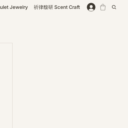
et Jewelry
祈律馥研 Scent Craft