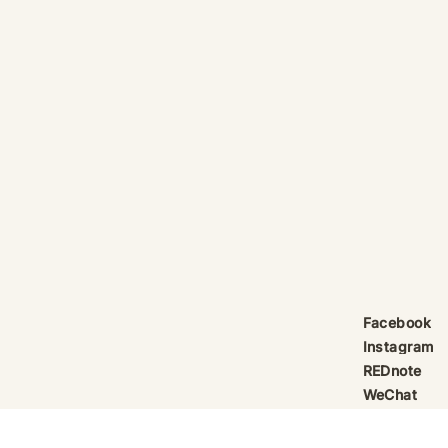
產品線更新：祈律馥研
護身符升級新解
Scentcraft, The Evolution
That Unloc
產品線更新：祈律馥研
公告｜護身符
Scentcraft 更名並非隨興而為，
動祈禱超渡 
而是工藝層次遞進後的一次悄然蛻
Elio 設計
變。 從五年前開始，由韓國線香
寶，迎來一項
製作與中式線香研習出發，歷經茶
品以激光銘刻
療香氣與芳療的探索；再由香薰治
與出品儀式節期
療天然精油香水，步入法式調香的
24OS、E Ti
殿堂。隨著每一次學習帶來的技術
在神靈董事會
積累，工藝層次亦隨之遞增。 結
的護身符，即
合巫術與魔法草藥的基礎，以及趨
文。無字印者
吉避凶的初心，這場關於植物氣息
接受事後補印
Facebook
創作已不再止於單純的香味，而是
經印上了。 
Instagram
揉合了日常生活所需功能、能量復
需任何形
REDnote
位與調香
WeChat