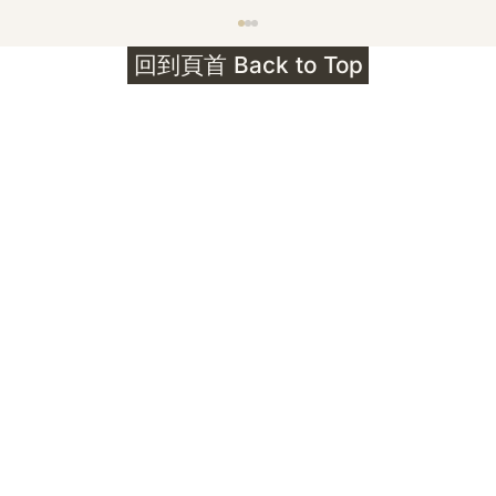
護身符升級新解 · The Mark That
回到頁首 Back to Top
Unlocks
公告｜護身符珠寶升級——刻字啟動祈禱超渡 敬
告諸位善信， 泓臻 Elio 設計及委托出品的護身
符珠寶，迎來一項重要升級。 部份作品以激光銘
刻字印，記有金屬成色與出品儀式節期——即 E
Au750 24OS、E Ti999 25WS 那一行。 在神
靈董事會的聖允下，持有字印的護身符，即日起
可啟用以下祈禱文。無字印者則不具此效力，亦
不接受事後補印——能印的，一定已經印上了。
飯前或飯後皆可，無需任何形