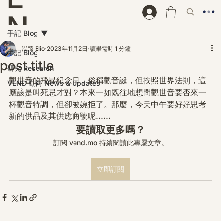
N
手記 Blog
D
泓臻 Elio
2023年11月2日
讀畢需時 1 分鐘
手記 Blog
post title
研究 Research
觀世音的飛昇紀念日，俗稱觀音誕，但按照世界法則，這
VEND 動向 News & Updates
應該是叫死忌才對？本來一如既往地想問觀世音要否來一
杯觀音特調，但卻被婉拒了。那麼，今天中午要好好思考
新的供品及其供應商號呢......
要讀取更多嗎？
訂閱 vend.mo 持續閱讀此專屬文章。
立即訂閱