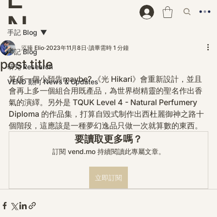
N
手記 Blog
D
泓臻 Elio
2023年11月8日
讀畢需時 1 分鐘
手記 Blog
post title
研究 Research
算係一個小預告maybe? 《光 Hikari》會重新設計，並且
VEND 動向 News & Updates
會再上多一個組合用既產品，為世界樹精靈的聖名作出香
氣的演繹。另外是 TQUK Level 4 - Natural Perfumery 
Diploma 的作品集，打算自毀式制作出西杜麗御神之路十
個階段，這應該是一種夢幻逸品只做一次就算數的東西。
要讀取更多嗎？
訂閱 vend.mo 持續閱讀此專屬文章。
立即訂閱