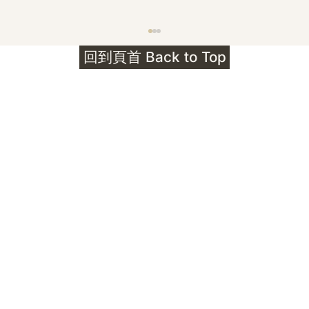
護身符升級新解 · The Mark That
回到頁首 Back to Top
Unlocks
公告｜護身符珠寶升級——刻字啟動祈禱超渡 敬
告諸位善信， 泓臻 Elio 設計及委托出品的護身
符珠寶，迎來一項重要升級。 部份作品以激光銘
刻字印，記有金屬成色與出品儀式節期——即 E
Au750 24OS、E Ti999 25WS 那一行。 在神
靈董事會的聖允下，持有字印的護身符，即日起
可啟用以下祈禱文。無字印者則不具此效力，亦
不接受事後補印——能印的，一定已經印上了。
飯前或飯後皆可，無需任何形