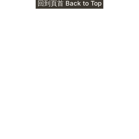
回到頁首 Back to Top
Unlocks
公告｜護身符珠寶升級——刻字啟動祈禱超渡 敬
告諸位善信， 泓臻 Elio 設計及委托出品的護身
符珠寶，迎來一項重要升級。 部份作品以激光銘
刻字印，記有金屬成色與出品儀式節期——即 E
Au750 24OS、E Ti999 25WS 那一行。 在神
靈董事會的聖允下，持有字印的護身符，即日起
可啟用以下祈禱文。無字印者則不具此效力，亦
不接受事後補印——能印的，一定已經印上了。
飯前或飯後皆可，無需任何形