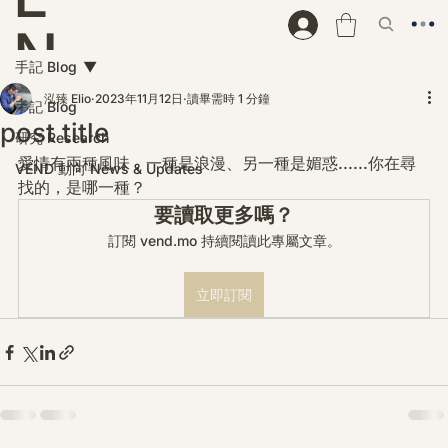
N
手記 Blog
D
泓臻 Elio
2023年11月12日
讀畢需時 1 分鐘
手記 Blog
post title
研究 Research
愛情有兩種風味，一種是浪漫、另一種是媚惑......你在尋
VEND 動向 News & Updates
找的，是哪一種？
要讀取更多嗎？
訂閱 vend.mo 持續閱讀此專屬文章。
立即訂閱