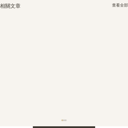
查看全部
相關文章
護身符升級新解 · The Mark That