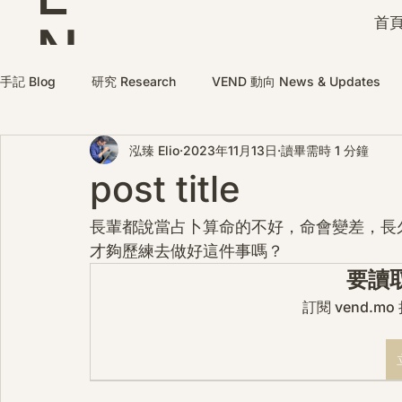
首頁
N
D
手記 Blog
研究 Research
VEND 動向 News & Updates
泓臻 Elio
2023年11月13日
讀畢需時 1 分鐘
post title
長輩都說當占卜算命的不好，命會變差，長
才夠歷練去做好這件事嗎？
要讀
訂閱 vend.