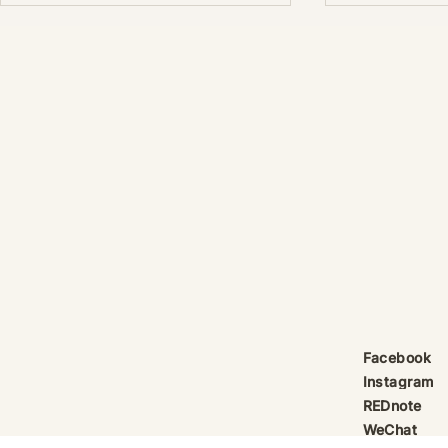
產品線更新：祈律馥研
護身符升級新解
Scentcraft, The Evolution
That Unloc
產品線更新：祈律馥研
公告｜護身符
Scentcraft 更名並非隨興而為，
動祈禱超渡 
而是工藝層次遞進後的一次悄然蛻
Elio 設計
變。 從五年前開始，由韓國線香
寶，迎來一項
製作與中式線香研習出發，歷經茶
品以激光銘刻
療香氣與芳療的探索；再由香薰治
與出品儀式節期
療天然精油香水，步入法式調香的
24OS、E Ti
殿堂。隨著每一次學習帶來的技術
在神靈董事會
積累，工藝層次亦隨之遞增。 結
的護身符，即
合巫術與魔法草藥的基礎，以及趨
文。無字印者
吉避凶的初心，這場關於植物氣息
接受事後補印
Facebook
創作已不再止於單純的香味，而是
經印上了。 
Instagram
揉合了日常生活所需功能、能量復
需任何形
REDnote
位與調香
WeChat