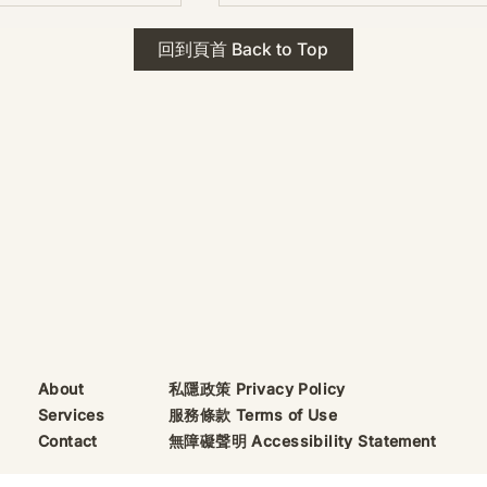
 · The Mark
2026年 貝加爾湖 行程
回到頁首 Back to Top
ks
藍色貝加爾湖經典6日行程
珠寶升級——刻字啟
（2026/8/9 出發）
敬告諸位善信， 泓臻
及委托出品的護身符珠
重要升級。 部份作
字印，記有金屬成色
——即 E Au750
999 25WS 那一行。
的聖允下，持有字印
日起可啟用以下祈禱
則不具此效力，亦不
——能印的，一定已
私隱政策 Privacy Policy
About
飯前或飯後皆可，無
服務條款 Terms of Use
Services
無障礙聲明 Accessibility Statement
Contact