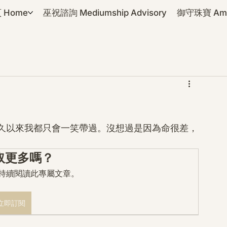
 Home
巫祝諮詢 Mediumship Advisory
御守珠寶 Amul
久以來我都只會一笑帶過。沒想過是因為命很差，
取更多嗎？
mo 持續閱讀此專屬文章。
立即訂閱