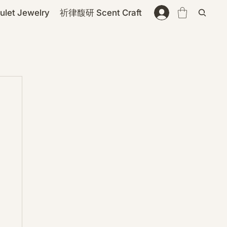
et Jewelry
祈律馥研 Scent Craft