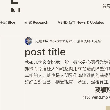
首頁
N
D
手記 Blog
研究 Research
VEND 動向 News & Updates
泓臻 Elio
2023年11月21日
讀畢需時 1 分鐘
post title
就如九天玄女開示一般，尋求身心靈行業進
赤裸而令這種人的幻想與用來逃避的障壁打
真相的人。這也是人間界作為地獄的的基礎
好好面對自己、接受現實、承認、然後修正
要讀
訂閱 vend.