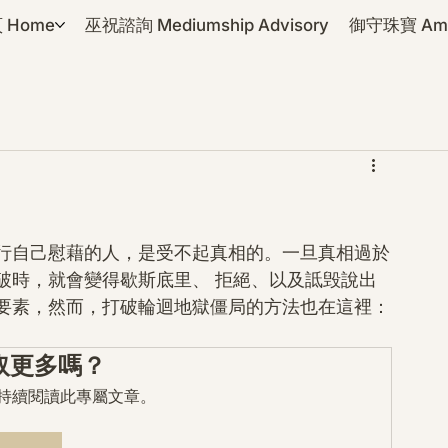
 Home
巫祝諮詢 Mediumship Advisory
御守珠寶 Amul
行自己慰藉的人，是受不起真相的。一旦真相過於
破時，就會變得歇斯底里、 拒絕、以及詆毁說出
要素，然而，打破輪迴地獄僵局的方法也在這裡：
。
取更多嗎？
mo 持續閱讀此專屬文章。