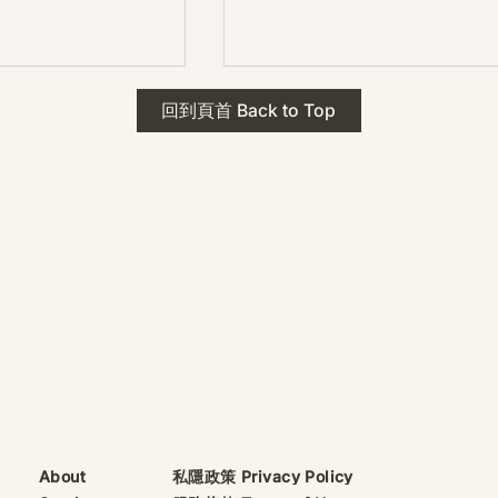
 · The Mark
2026年 貝加爾湖 行程
回到頁首 Back to Top
ks
藍色貝加爾湖經典6日行程
珠寶升級——刻字啟
（2026/8/9 出發）
敬告諸位善信， 泓臻
及委托出品的護身符珠
重要升級。 部份作
字印，記有金屬成色
——即 E Au750
999 25WS 那一行。
的聖允下，持有字印
日起可啟用以下祈禱
則不具此效力，亦不
——能印的，一定已
飯前或飯後皆可，無
私隱政策 Privacy Policy
About