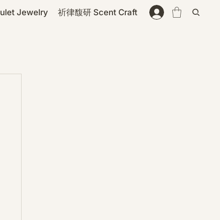
et Jewelry
祈律馥研 Scent Craft