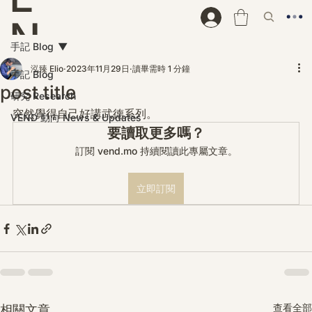
N
手記 Blog
D
泓臻 Elio
2023年11月29日
讀畢需時 1 分鐘
手記 Blog
post title
研究 Research
突然覺得自己好講武德系列。
VEND 動向 News & Updates
要讀取更多嗎？
訂閱 vend.mo 持續閱讀此專屬文章。
立即訂閱
查看全部
相關文章