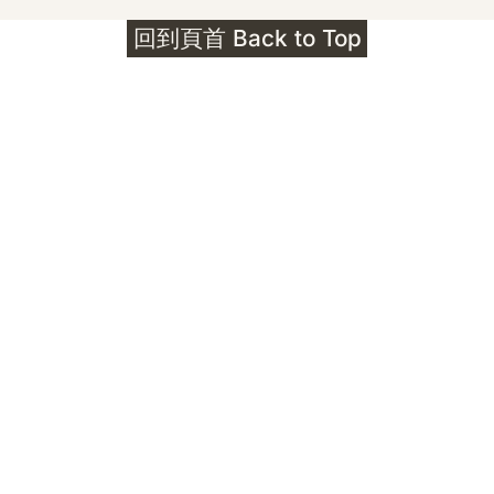
護身符升級新解 · The Mark That
回到頁首 Back to Top
Unlocks
公告｜護身符珠寶升級——刻字啟動祈禱超渡 敬
告諸位善信， 泓臻 Elio 設計及委托出品的護身
符珠寶，迎來一項重要升級。 部份作品以激光銘
刻字印，記有金屬成色與出品儀式節期——即 E
Au750 24OS、E Ti999 25WS 那一行。 在神
靈董事會的聖允下，持有字印的護身符，即日起
可啟用以下祈禱文。無字印者則不具此效力，亦
不接受事後補印——能印的，一定已經印上了。
飯前或飯後皆可，無需任何形