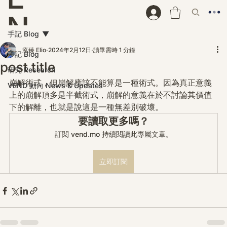
N
手記 Blog
D
泓臻 Elio
2024年2月12日
讀畢需時 1 分鐘
手記 Blog
post title
研究 Research
崩解術式，但崩解應該不能算是一種術式。因為真正意義
VEND 動向 News & Updates
上的崩解頂多是半截術式，崩解的意義在於不討論其價值
下的解離，也就是說這是一種無差別破壞。
要讀取更多嗎？
訂閱 vend.mo 持續閱讀此專屬文章。
立即訂閱