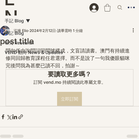
N
手記 Blog
D
泓臻 Elio
2024年2月12日
讀畢需時 1 分鐘
手記 Blog
post title
研究 Research
問句係由詢問詞同問號構成，文盲請讀書。澳門有持續進
VEND 動向 News & Updates
修同回歸教育課程任君選擇。而不是說了一句我傻眼貓咪
完後問我為甚麼已讀不回，拍謝～
要讀取更多嗎？
訂閱 vend.mo 持續閱讀此專屬文章。
立即訂閱