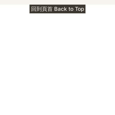
護身符升級新解 · The Mark That
回到頁首 Back to Top
Unlocks
公告｜護身符珠寶升級——刻字啟動祈禱超渡 敬
告諸位善信， 泓臻 Elio 設計及委托出品的護身
符珠寶，迎來一項重要升級。 部份作品以激光銘
刻字印，記有金屬成色與出品儀式節期——即 E
Au750 24OS、E Ti999 25WS 那一行。 在神
靈董事會的聖允下，持有字印的護身符，即日起
可啟用以下祈禱文。無字印者則不具此效力，亦
不接受事後補印——能印的，一定已經印上了。
飯前或飯後皆可，無需任何形