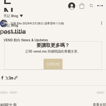
N
手記 Blog
D
泓臻 Elio
2024年2月28日
讀畢需時 1 分鐘
手記 Blog
post title
研究 Research
VEND 動向 News & Updates
要讀取更多嗎？
訂閱 vend.mo 持續閱讀此專屬文章。
立即訂閱
查看全部
相關文章