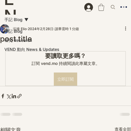
N
手記 Blog
D
泓臻 Elio
2024年2月28日
讀畢需時 1 分鐘
手記 Blog
post title
研究 Research
VEND 動向 News & Updates
要讀取更多嗎？
訂閱 vend.mo 持續閱讀此專屬文章。
立即訂閱
查看全部
相關文章