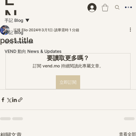
N
手記 Blog
D
泓臻 Elio
2024年3月1日
讀畢需時 1 分鐘
手記 Blog
post title
研究 Research
VEND 動向 News & Updates
要讀取更多嗎？
訂閱 vend.mo 持續閱讀此專屬文章。
立即訂閱
查看全部
相關文章