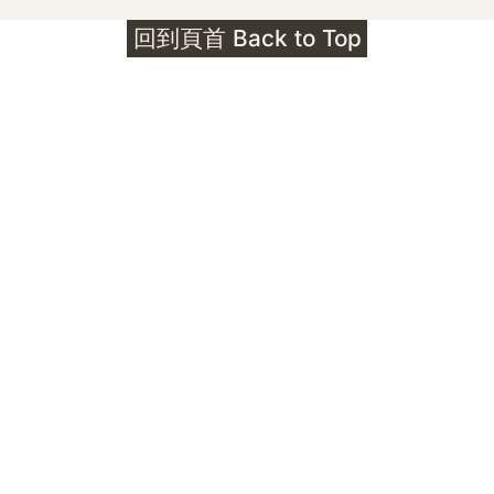
護身符升級新解 · The Mark That
回到頁首 Back to Top
Unlocks
公告｜護身符珠寶升級——刻字啟動祈禱超渡 敬
告諸位善信， 泓臻 Elio 設計及委托出品的護身
符珠寶，迎來一項重要升級。 部份作品以激光銘
刻字印，記有金屬成色與出品儀式節期——即 E
Au750 24OS、E Ti999 25WS 那一行。 在神
靈董事會的聖允下，持有字印的護身符，即日起
可啟用以下祈禱文。無字印者則不具此效力，亦
不接受事後補印——能印的，一定已經印上了。
飯前或飯後皆可，無需任何形