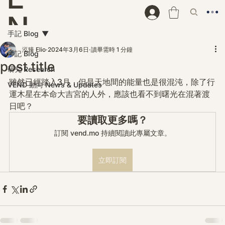
N
手記 Blog
D
泓臻 Elio
2024年3月6日
讀畢需時 1 分鐘
手記 Blog
post title
研究 Research
雖然已經踏入3月，但是天地間的能量也是很混沌，除了行
VEND 動向 News & Updates
運木星在本命大吉宮的人外，應該也看不到曙光在混著渡
日吧？
要讀取更多嗎？
訂閱 vend.mo 持續閱讀此專屬文章。
立即訂閱