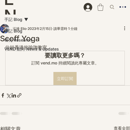
N
手記 Blog
D
泓臻 Elio
2023年2月15日
讀畢需時 1 分鐘
手記 Blog
Scoff Yoga
研究 Research
位於香港的瑜珈教室。
VEND 動向 News & Updates
要讀取更多嗎？
訂閱 vend.mo 持續閱讀此專屬文章。
立即訂閱
查看全部
相關文章