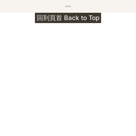
護身符升級新解 · The Mark That
回到頁首 Back to Top
Unlocks
公告｜護身符珠寶升級——刻字啟動祈禱超渡 敬
告諸位善信， 泓臻 Elio 設計及委托出品的護身
符珠寶，迎來一項重要升級。 部份作品以激光銘
刻字印，記有金屬成色與出品儀式節期——即 E
Au750 24OS、E Ti999 25WS 那一行。 在神
靈董事會的聖允下，持有字印的護身符，即日起
可啟用以下祈禱文。無字印者則不具此效力，亦
不接受事後補印——能印的，一定已經印上了。
飯前或飯後皆可，無需任何形